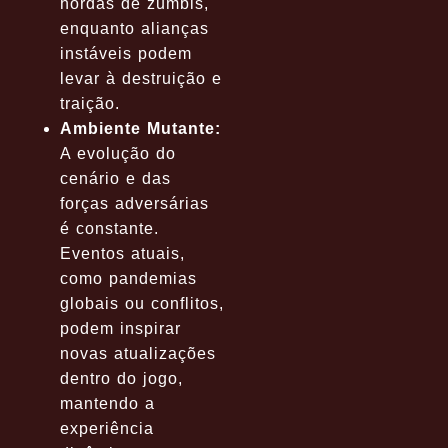
hordas de zumbis,
enquanto alianças
instáveis podem
levar à destruição e
traição.
Ambiente Mutante:
A evolução do
cenário e das
forças adversárias
é constante.
Eventos atuais,
como pandemias
globais ou conflitos,
podem inspirar
novas atualizações
dentro do jogo,
mantendo a
experiência