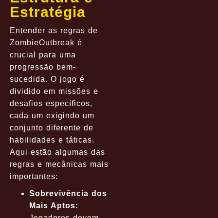
Estratégia
Entender as regras de
ZombieOutbreak
é
crucial para uma
progressão bem-
sucedida. O jogo é
dividido em missões e
desafios específicos,
cada um exigindo um
conjunto diferente de
habilidades e táticas.
Aqui estão algumas das
regras e mecânicas mais
importantes:
Sobrevivência dos
Mais Aptos:
Jogadores devem