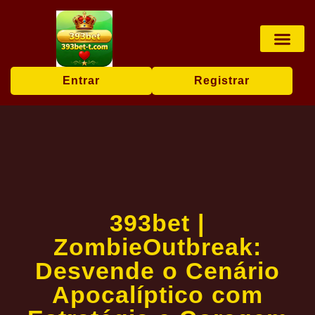
Online Slot Ma
Live Stre
Table Game
Fishing Game
Comunidade J
Manchetes de H
Entrar
Registrar
393bet |
ZombieOutbreak:
Desvende o Cenário
Apocalíptico com