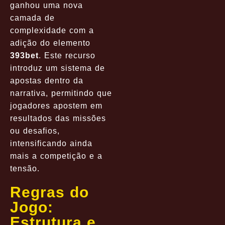
ganhou uma nova
camada de
complexidade com a
adição do elemento
393bet
. Este recurso
introduz um sistema de
apostas dentro da
narrativa, permitindo que
jogadores apostem em
resultados das missões
ou desafios,
intensificando ainda
mais a competição e a
tensão.
Regras do
Jogo:
Estrutura e