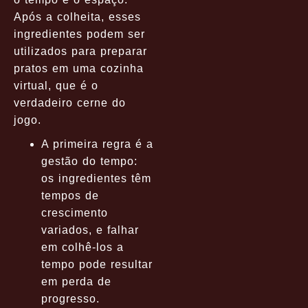
Após a colheita, esses
ingredientes podem ser
utilizados para preparar
pratos em uma cozinha
virtual, que é o
verdadeiro cerne do
jogo.
A primeira regra é a
gestão do tempo:
os ingredientes têm
tempos de
crescimento
variados, e falhar
em colhê-los a
tempo pode resultar
em perda de
progresso.