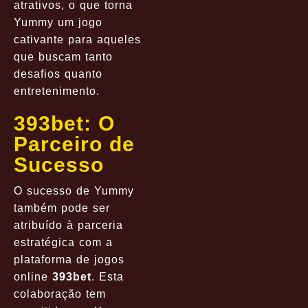
atrativos, o que torna
Yummy um jogo
cativante para aqueles
que buscam tanto
desafios quanto
entretenimento.
393bet: O
Parceiro de
Sucesso
O sucesso de Yummy
também pode ser
atribuído à parceria
estratégica com a
plataforma de jogos
online
393bet
. Esta
colaboração tem