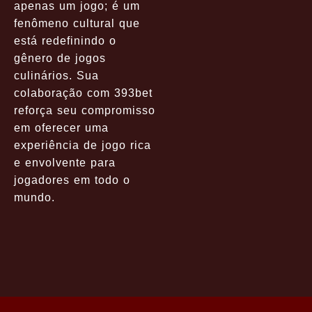
apenas um jogo; é um
fenômeno cultural que
está redefinindo o
gênero de jogos
culinários. Sua
colaboração com 393bet
reforça seu compromisso
em oferecer uma
experiência de jogo rica
e envolvente para
jogadores em todo o
mundo.