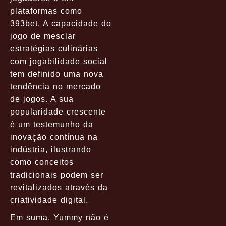
plataformas como
393bet. A capacidade do
jogo de mesclar
estratégias culinárias
com jogabilidade social
tem definido uma nova
tendência no mercado
de jogos. A sua
popularidade crescente
é um testemunho da
inovação contínua na
indústria, ilustrando
como conceitos
tradicionais podem ser
revitalizados através da
criatividade digital.
Em suma, Yummy não é