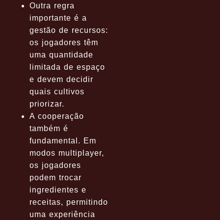
Outra regra
importante é a
gestão de recursos:
os jogadores têm
uma quantidade
limitada de espaço
e devem decidir
quais cultivos
priorizar.
A cooperação
também é
fundamental. Em
modos multiplayer,
os jogadores
podem trocar
ingredientes e
receitas, permitindo
uma experiência