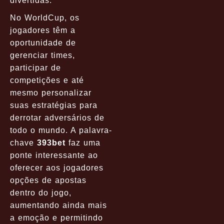
divertidas.
No WorldCup, os
jogadores têm a
oportunidade de
gerenciar times,
participar de
competições e até
mesmo personalizar
suas estratégias para
derrotar adversários de
todo o mundo. A palavra-
chave
393bet
faz uma
ponte interessante ao
oferecer aos jogadores
opções de apostas
dentro do jogo,
aumentando ainda mais
a emoção e permitindo