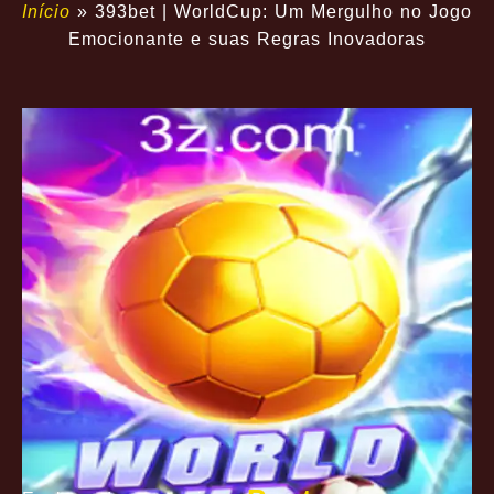
Início
»
393bet | WorldCup: Um Mergulho no Jogo
Emocionante e suas Regras Inovadoras