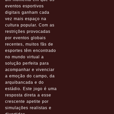
eventos esportivos
digitais ganham cada
vez mais espaço na
cultura popular. Com as
restrições provocadas
por eventos globais
recentes, muitos fãs de
esportes têm encontrado
no mundo virtual a
solução perfeita para
acompanhar e vivenciar
a emoção do campo, da
arquibancada e do
estádio. Este jogo é uma
resposta direta a esse
crescente apetite por
simulações realistas e