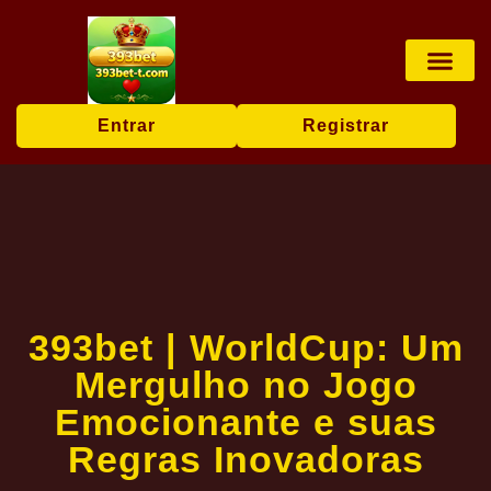
Online Slot Ma
Live Stre
Table Game
Fishing Game
Comunidade J
Manchetes de H
Entrar
Registrar
393bet | WorldCup: Um
Mergulho no Jogo
Emocionante e suas
Regras Inovadoras