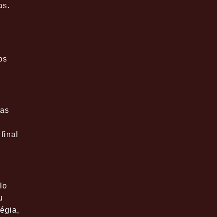
as.
os
das
final
lo
u
égia,