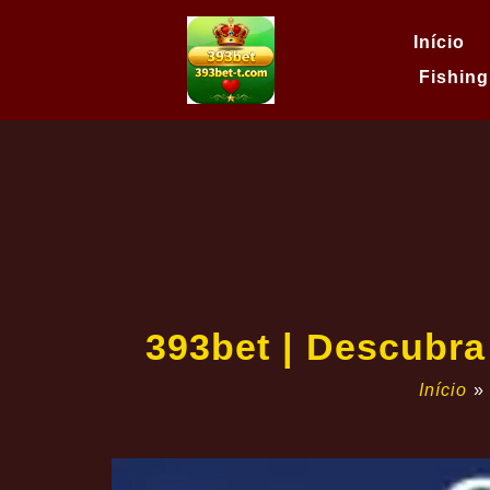
Início
Fishin
393bet | Descubr
Início