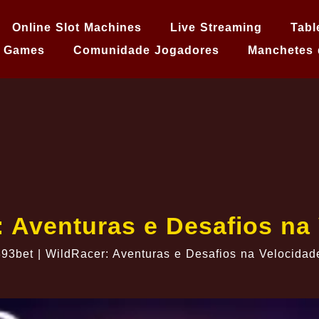
Online Slot Machines
Live Streaming
Tabl
g Games
Comunidade Jogadores
Manchetes 
: Aventuras e Desafios n
393bet | WildRacer: Aventuras e Desafios na Velocida