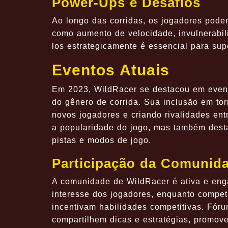
Power-Ups e Desafios
Ao longo das corridas, os jogadores pode
como aumento de velocidade, invulnerabil
los estrategicamente é essencial para supe
Eventos Atuais
Em 2023, WildRacer se destacou em event
do gênero de corrida. Sua inclusão em to
novos jogadores e criando rivalidades en
a popularidade do jogo, mas também dest
pistas e modos de jogo.
Participação da Comunid
A comunidade de WildRacer é ativa e eng
interesse dos jogadores, enquanto compe
incentivam habilidades competitivas. Fór
compartilhem dicas e estratégias, promo