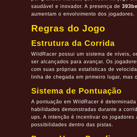
saudável e inovador. A presença de
393be
aumentam o envolvimento dos jogadores.
Regras do Jogo
Estrutura da Corrida
WildRacer possui um sistema de níveis, o
ser alcançados para avançar. Os jogador
com suas próprias estatísticas de velocida
linha de chegada em primeiro lugar, mas
Sistema de Pontuação
A pontuação em WildRacer é determinada 
habilidades demonstradas durante a corrida
ups. A intenção é incentivar os jogadores
possibilidades dentro das pistas.