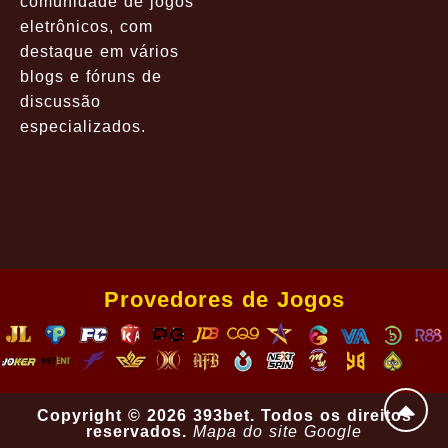
comunidade de jogos
eletrônicos, com
destaque em vários
blogs e fóruns de
discussão
especializados.
Provedores de Jogos
Copyright © 2026 393bet. Todos os direitos
reservados.
Mapa do site Google