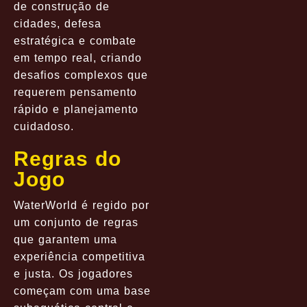
de construção de
cidades, defesa
estratégica e combate
em tempo real, criando
desafios complexos que
requerem pensamento
rápido e planejamento
cuidadoso.
Regras do
Jogo
WaterWorld é regido por
um conjunto de regras
que garantem uma
experiência competitiva
e justa. Os jogadores
começam com uma base