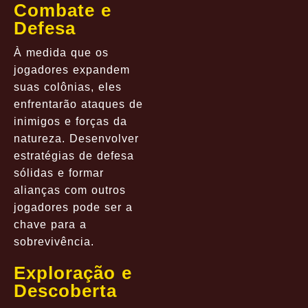
Combate e
Defesa
À medida que os
jogadores expandem
suas colônias, eles
enfrentarão ataques de
inimigos e forças da
natureza. Desenvolver
estratégias de defesa
sólidas e formar
alianças com outros
jogadores pode ser a
chave para a
sobrevivência.
Exploração e
Descoberta