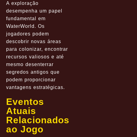
A exploração
desempenha um papel
fundamental em
WaterWorld. Os
jogadores podem
descobrir novas áreas
para colonizar, encontrar
recursos valiosos e até
mesmo desenterrar
segredos antigos que
podem proporcionar
vantagens estratégicas.
Eventos
Atuais
Relacionados
ao Jogo