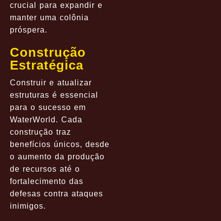
crucial para expandir e
manter uma colônia
próspera.
Construção
Estratégica
Construir e atualizar
estruturas é essencial
para o sucesso em
WaterWorld. Cada
construção traz
benefícios únicos, desde
o aumento da produção
de recursos até o
fortalecimento das
defesas contra ataques
inimigos.