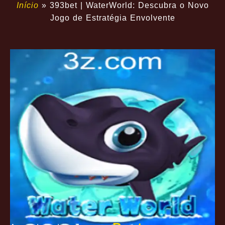
Início
»
393bet | WaterWorld: Descubra o Novo
Jogo de Estratégia Envolvente