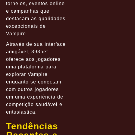
torneios, eventos online
e campanhas que
destacam as qualidades
excepcionais de
Vampire.
Através de sua interface
amigável, 393bet
oferece aos jogadores
uma plataforma para
explorar Vampire
enquanto se conectam
com outros jogadores
em uma experiência de
competição saudável e
entusiástica.
Tendências