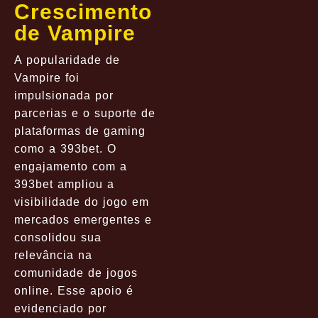
Crescimento
de Vampire
A popularidade de
Vampire foi
impulsionada por
parcerias e o suporte de
plataformas de gaming
como a 393bet. O
engajamento com a
393bet ampliou a
visibilidade do jogo em
mercados emergentes e
consolidou sua
relevância na
comunidade de jogos
online. Esse apoio é
evidenciado por