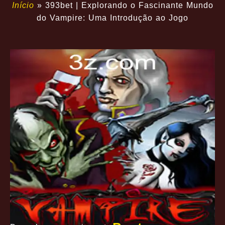
Início
»
393bet | Explorando o Fascinante Mundo
do Vampire: Uma Introdução ao Jogo