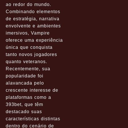
ao redor do mundo.
Combinando elementos
de estratégia, narrativa
envolvente e ambientes
imersivos, Vampire
oferece uma experiência
única que conquista
tanto novos jogadores
quanto veteranos.
Recentemente, sua
popularidade foi
alavancada pelo
crescente interesse de
plataformas como a
393bet, que têm
destacado suas
características distintas
dentro do cenário de