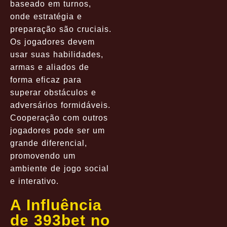
baseado em turnos,
onde estratégia e
preparação são cruciais.
Os jogadores devem
usar suas habilidades,
armas e aliados de
forma eficaz para
superar obstáculos e
adversários formidáveis.
Cooperação com outros
jogadores pode ser um
grande diferencial,
promovendo um
ambiente de jogo social
e interativo.
A Influência
de 393bet no