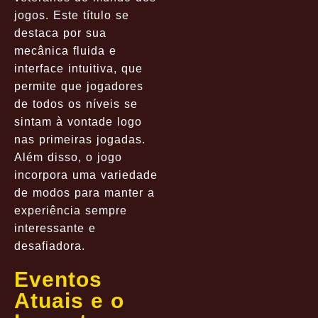
jogos. Este título se
destaca por sua
mecânica fluida e
interface intuitiva, que
permite que jogadores
de todos os níveis se
sintam à vontade logo
nas primeiras jogadas.
Além disso, o jogo
incorpora uma variedade
de modos para manter a
experiência sempre
interessante e
desafiadora.
Eventos
Atuais e o