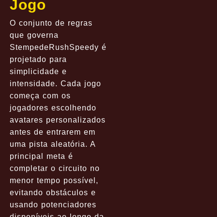
Jogo
O conjunto de regras
que governa
StempedeRushSpeedy é
projetado para
simplicidade e
intensidade. Cada jogo
começa com os
jogadores escolhendo
avatares personalizados
antes de entrarem em
uma pista aleatória. A
principal meta é
completar o circuito no
menor tempo possível,
evitando obstáculos e
usando potenciadores
disponíveis ao longo da