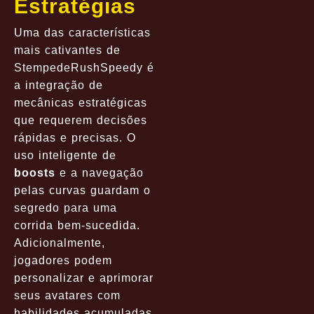
Estratégias
Uma das características
mais cativantes de
StempedeRushSpeedy é
a integração de
mecânicas estratégicas
que requerem decisões
rápidas e precisas. O
uso inteligente de
boosts
e a navegação
pelas curvas guardam o
segredo para uma
corrida bem-sucedida.
Adicionalmente,
jogadores podem
personalizar e aprimorar
seus avatares com
habilidades acumuladas