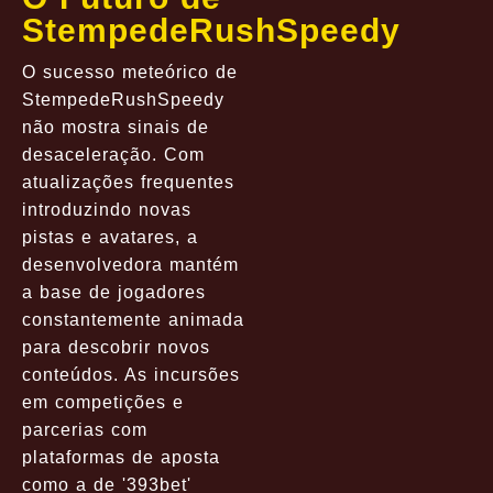
StempedeRushSpeedy
O sucesso meteórico de
StempedeRushSpeedy
não mostra sinais de
desaceleração. Com
atualizações frequentes
introduzindo novas
pistas e avatares, a
desenvolvedora mantém
a base de jogadores
constantemente animada
para descobrir novos
conteúdos. As incursões
em competições e
parcerias com
plataformas de aposta
como a de '393bet'