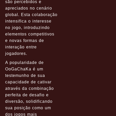
são percebidos e
apreciados no cenário
global. Esta colaboração
intensifica o interesse
no jogo, introduzindo
elementos competitivos
e novas formas de
interação entre
jogadores.
A popularidade de
OoGaChaKa é um
testemunho de sua
capacidade de cativar
através da combinação
perfeita de desafio e
diversão, solidificando
sua posição como um
dos jogos mais