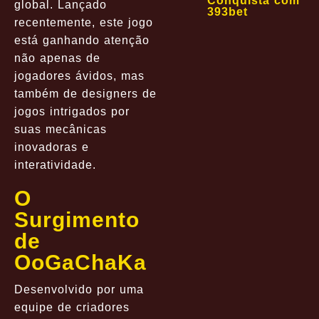
Conquista com
global. Lançado
393bet
recentemente, este jogo
está ganhando atenção
não apenas de
jogadores ávidos, mas
também de designers de
jogos intrigados por
suas mecânicas
inovadoras e
interatividade.
O
Surgimento
de
OoGaChaKa
Desenvolvido por uma
equipe de criadores