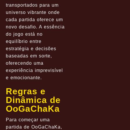
transportados para um
universo vibrante onde
cada partida oferece um
novo desafio. A essência
do jogo está no
equilíbrio entre
estratégia e decisões
baseadas em sorte,
oferecendo uma
experiência imprevisível
e emocionante.
Regras e
Dinâmica de
OoGaChaKa
Para começar uma
partida de OoGaChaKa,