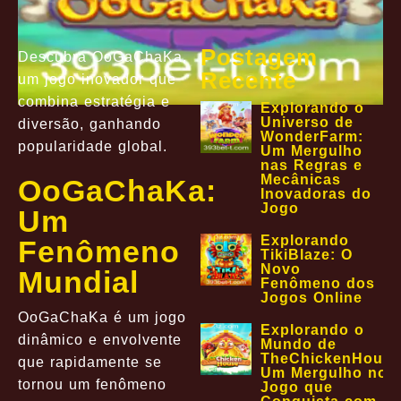
Postagem
Descubra OoGaChaKa,
Recente
um jogo inovador que
combina estratégia e
Explorando o
Universo de
diversão, ganhando
WonderFarm:
popularidade global.
Um Mergulho
nas Regras e
Mecânicas
OoGaChaKa:
Inovadoras do
Jogo
Um
Explorando
Fenômeno
TikiBlaze: O
Novo
Mundial
Fenômeno dos
Jogos Online
OoGaChaKa é um jogo
Explorando o
dinâmico e envolvente
Mundo de
TheChickenHouse
que rapidamente se
Um Mergulho no
tornou um fenômeno
Jogo que