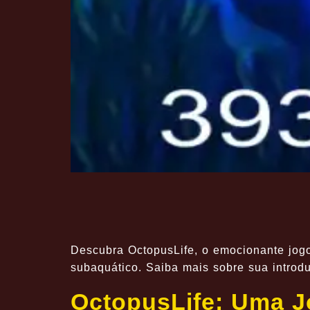
Descubra OctopusLife, o emocionante jog
subaquático. Saiba mais sobre sua introd
OctopusLife: Uma J