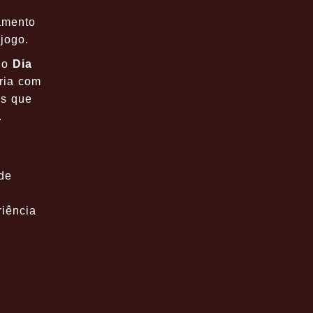
amento
jogo.
o o
Dia
ria com
es que
.
de
riência