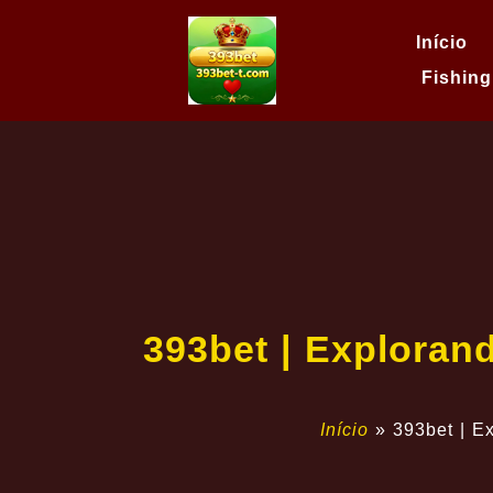
Início
Fishin
393bet | Exploran
Início
»
393bet | E