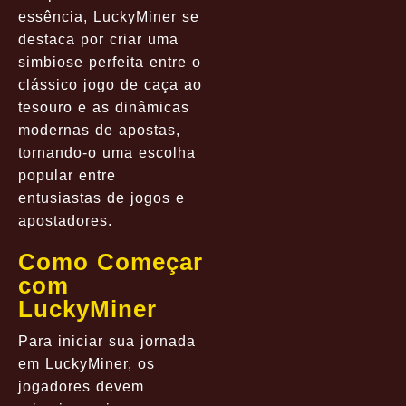
essência, LuckyMiner se
destaca por criar uma
simbiose perfeita entre o
clássico jogo de caça ao
tesouro e as dinâmicas
modernas de apostas,
tornando-o uma escolha
popular entre
entusiastas de jogos e
apostadores.
Como Começar
com
LuckyMiner
Para iniciar sua jornada
em LuckyMiner, os
jogadores devem