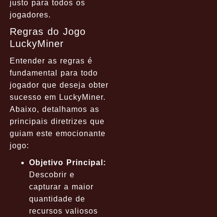
justo para todos os
jogadores.
Regras do Jogo
LuckyMiner
Entender as regras é
fundamental para todo
jogador que deseja obter
sucesso em LuckyMiner.
Abaixo, detalhamos as
principais diretrizes que
guiam este emocionante
jogo:
Objetivo Principal:
Descobrir e
capturar a maior
quantidade de
recursos valiosos