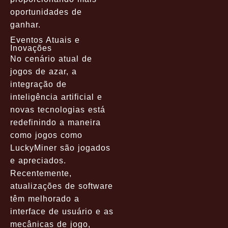
oportunidades de
ganhar.
Eventos Atuais e
Inovações
No cenário atual de
jogos de azar, a
integração de
inteligência artificial e
novas tecnologias está
redefinindo a maneira
como jogos como
LuckyMiner são jogados
e apreciados.
Recentemente,
atualizações de software
têm melhorado a
interface de usuário e as
mecânicas de jogo,