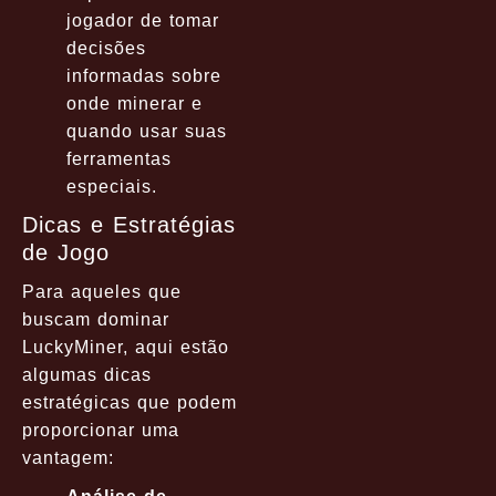
jogador de tomar
decisões
informadas sobre
onde minerar e
quando usar suas
ferramentas
especiais.
Dicas e Estratégias
de Jogo
Para aqueles que
buscam dominar
LuckyMiner, aqui estão
algumas dicas
estratégicas que podem
proporcionar uma
vantagem: