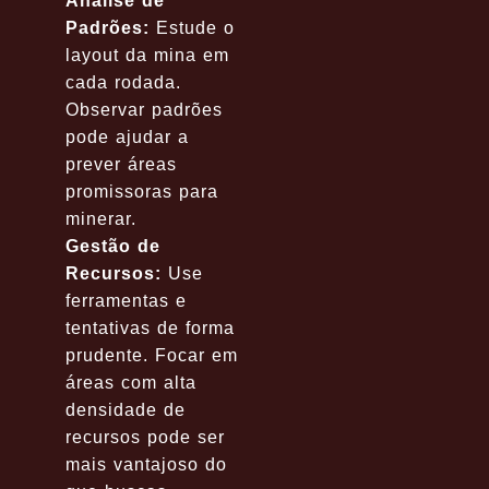
Análise de
Padrões:
Estude o
layout da mina em
cada rodada.
Observar padrões
pode ajudar a
prever áreas
promissoras para
minerar.
Gestão de
Recursos:
Use
ferramentas e
tentativas de forma
prudente. Focar em
áreas com alta
densidade de
recursos pode ser
mais vantajoso do