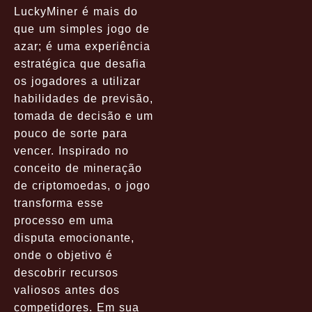
LuckyMiner é mais do
que um simples jogo de
azar; é uma experiência
estratégica que desafia
os jogadores a utilizar
habilidades de previsão,
tomada de decisão e um
pouco de sorte para
vencer. Inspirado no
conceito de mineração
de criptomoedas, o jogo
transforma esse
processo em uma
disputa emocionante,
onde o objetivo é
descobrir recursos
valiosos antes dos
competidores. Em sua