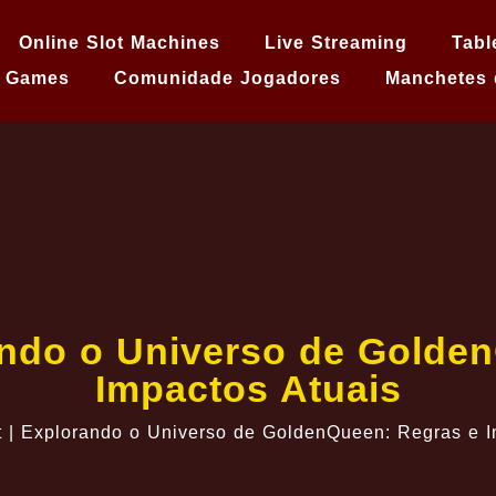
Online Slot Machines
Live Streaming
Tabl
g Games
Comunidade Jogadores
Manchetes 
ando o Universo de Golde
Impactos Atuais
 | Explorando o Universo de GoldenQueen: Regras e I