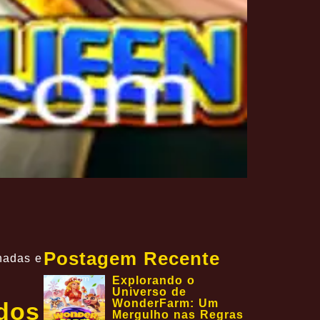
Postagem Recente
hadas e
Explorando o
Universo de
WonderFarm: Um
dos
Mergulho nas Regras