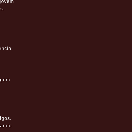
 jovem
s.
ência
agem
igos.
rando