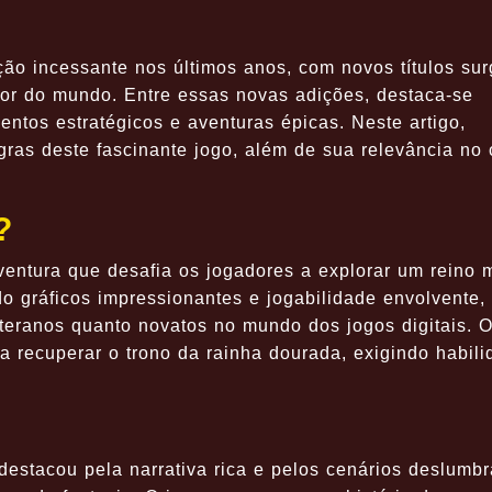
ção incessante nos últimos anos, com novos títulos sur
or do mundo. Entre essas novas adições, destaca-se
ntos estratégicos e aventuras épicas. Neste artigo,
gras deste fascinante jogo, além de sua relevância no 
?
entura que desafia os jogadores a explorar um reino m
o gráficos impressionantes e jogabilidade envolvente,
eteranos quanto novatos no mundo dos jogos digitais. 
ara recuperar o trono da rainha dourada, exigindo habil
destacou pela narrativa rica e pelos cenários deslumbr