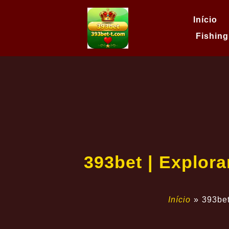
Início
Fishin
393bet | Explor
Início
»
393bet