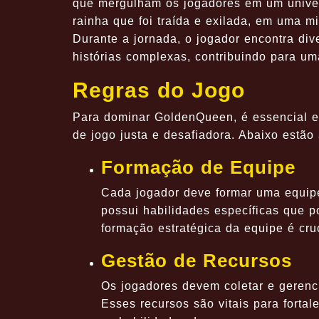
que mergulham os jogadores em um univer
rainha que foi traída e exilada, em uma m
Durante a jornada, o jogador encontra di
histórias complexas, contribuindo para um
Regras do Jogo
Para dominar GoldenQueen, é essencial e
de jogo justa e desafiadora. Abaixo estão
Formação de Equipe
Cada jogador deve formar uma equip
possui habilidades específicas que 
formação estratégica da equipe é cru
Gestão de Recursos
Os jogadores devem coletar e gerenci
Esses recursos são vitais para forta