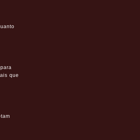
quanto
 para
iais que
etam