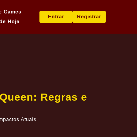
e Games
Entrar
Registrar
de Hoje
nQueen: Regras e
mpactos Atuais