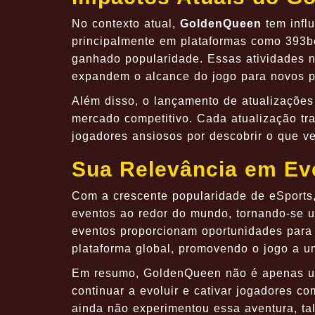
No contexto atual,
GoldenQueen
tem infl
principalmente em plataformas como 393b
ganhado popularidade. Essas atividades
expandem o alcance do jogo para novos p
Além disso, o lançamento de atualizações
mercado competitivo. Cada atualização tr
jogadores ansiosos por descobrir o que ve
Sua Relevância em Ev
Com a crescente popularidade de eSports
eventos ao redor do mundo, tornando-se u
eventos proporcionam oportunidades para
plataforma global, promovendo o jogo a u
Em resumo, GoldenQueen não é apenas um
continuar a evoluir e cativar jogadores co
ainda não experimentou essa aventura, talv