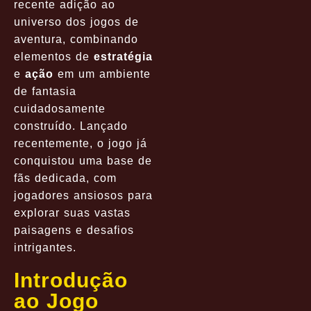
recente adição ao
universo dos jogos de
aventura, combinando
elementos de
estratégia
e
ação
em um ambiente
de fantasia
cuidadosamente
construído. Lançado
recentemente, o jogo já
conquistou uma base de
fãs dedicada, com
jogadores ansiosos para
explorar suas vastas
paisagens e desafios
intrigantes.
Introdução
ao Jogo