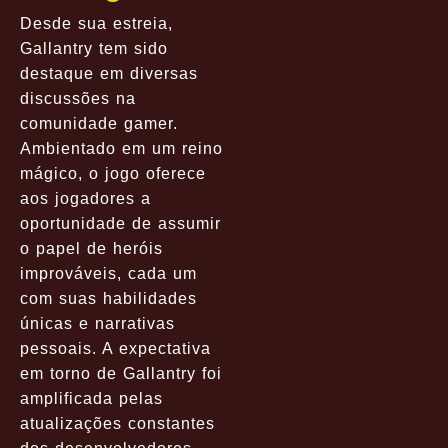
Desde sua estreia,
Gallantry tem sido
destaque em diversas
discussões na
comunidade gamer.
Ambientado em um reino
mágico, o jogo oferece
aos jogadores a
oportunidade de assumir
o papel de heróis
improváveis, cada um
com suas habilidades
únicas e narrativas
pessoais. A expectativa
em torno de Gallantry foi
amplificada pelas
atualizações constantes