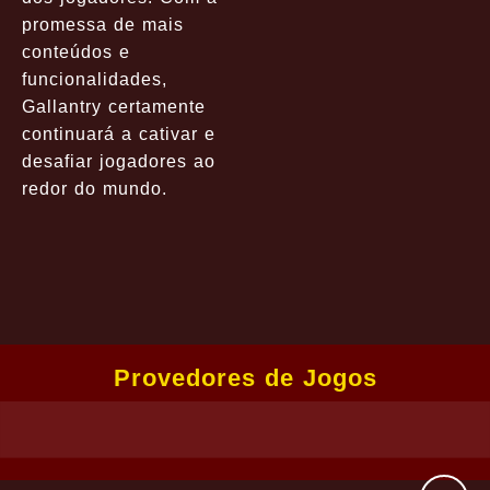
promessa de mais
conteúdos e
funcionalidades,
Gallantry certamente
continuará a cativar e
desafiar jogadores ao
redor do mundo.
Provedores de Jogos