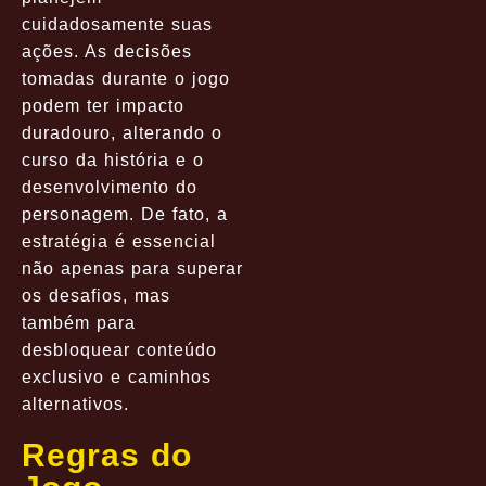
cuidadosamente suas
ações. As decisões
tomadas durante o jogo
podem ter impacto
duradouro, alterando o
curso da história e o
desenvolvimento do
personagem. De fato, a
estratégia é essencial
não apenas para superar
os desafios, mas
também para
desbloquear conteúdo
exclusivo e caminhos
alternativos.
Regras do