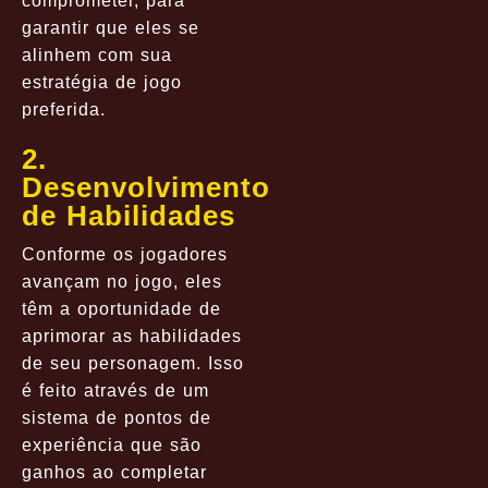
comprometer, para
garantir que eles se
alinhem com sua
estratégia de jogo
preferida.
2.
Desenvolvimento
de Habilidades
Conforme os jogadores
avançam no jogo, eles
têm a oportunidade de
aprimorar as habilidades
de seu personagem. Isso
é feito através de um
sistema de pontos de
experiência que são
ganhos ao completar