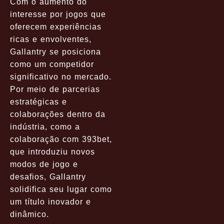
Com o aumento do
interesse por jogos que
oferecem experiências
ricas e envolventes,
Gallantry se posiciona
como um competidor
significativo no mercado.
Por meio de parcerias
estratégicas e
colaborações dentro da
indústria, como a
colaboração com 393bet,
que introduziu novos
modos de jogo e
desafios, Gallantry
solidifica seu lugar como
um título inovador e
dinâmico.