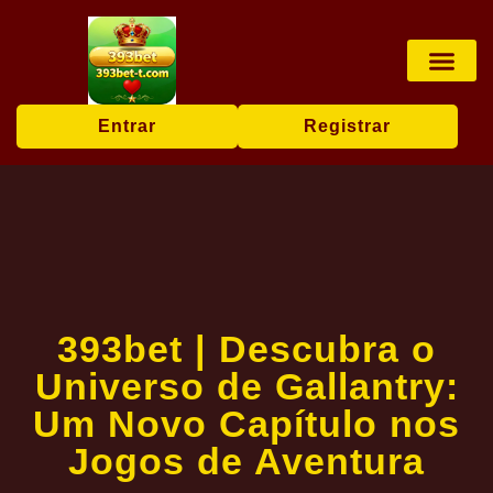
Online Slot Ma
Live Stre
Table Game
Fishing Game
Comunidade J
Manchetes de H
Entrar
Registrar
393bet | Descubra o
Universo de Gallantry:
Um Novo Capítulo nos
Jogos de Aventura