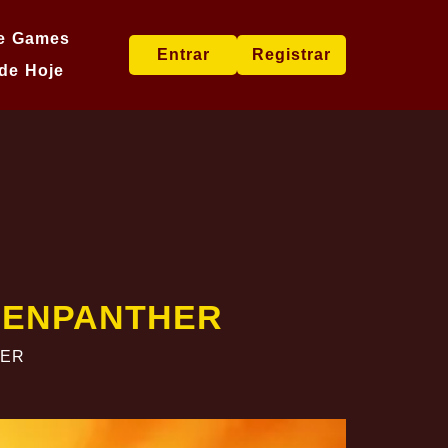
e Games
Entrar
Registrar
de Hoje
LDENPANTHER
HER