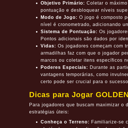
Objetivo Primário:
Coletar o máximo 
pontuação e desbloquear níveis super
Modo de Jogo:
O jogo é composto po
nível é cronometrado, adicionando u
Sistema de Pontuação:
Os jogadores
Pontos adicionais são dados por ident
Vidas:
Os jogadores começam com três
armadilhas faz com que o jogador per
marcos ou coletar itens específicos n
Poderes Especiais:
Durante as parti
vantagens temporárias, como invulne
certo pode ser crucial para o sucesso
Dicas para Jogar GOLD
Para jogadores que buscam maximizar 
estratégias úteis:
Conheça o Terreno:
Familiarize-se c