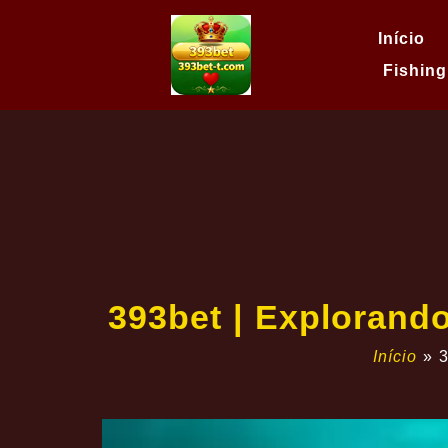
Início
Fishin
393bet | Explorand
Início
»
3