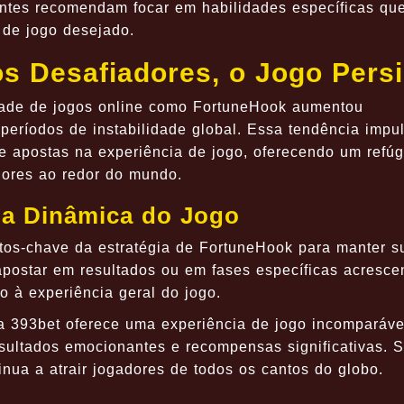
entes recomendam focar em habilidades específicas qu
 de jogo desejado.
 Desafiadores, o Jogo Persi
dade de jogos online como FortuneHook aumentou
 períodos de instabilidade global. Essa tendência impu
e apostas na experiência de jogo, oferecendo um refúg
dores ao redor do mundo.
na Dinâmica do Jogo
tos-chave da estratégia de FortuneHook para manter s
postar em resultados ou em fases específicas acresc
 à experiência geral do jogo.
 393bet oferece uma experiência de jogo incomparáve
resultados emocionantes e recompensas significativas. 
nua a atrair jogadores de todos os cantos do globo.