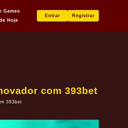
e Games
Entrar
Registrar
de Hoje
Inovador com 393bet
om 393bet