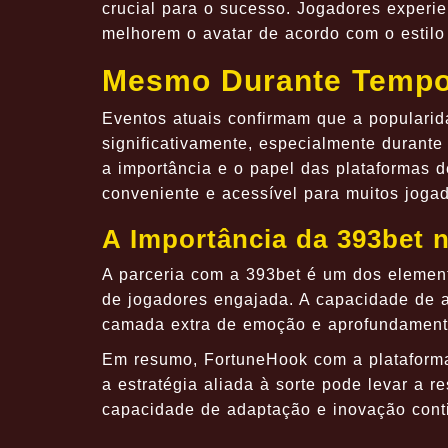
crucial para o sucesso. Jogadores experi
melhorem o avatar de acordo com o estilo
Mesmo Durante Tempos
Eventos atuais confirmam que a populari
significativamente, especialmente durante
a importância e o papel das plataformas d
conveniente e acessível para muitos joga
A Importância da 393bet 
A parceria com a 393bet é um dos elemen
de jogadores engajada. A capacidade de a
camada extra de emoção e aprofundamento
Em resumo, FortuneHook com a plataforma
a estratégia aliada à sorte pode levar a 
capacidade de adaptação e inovação conti