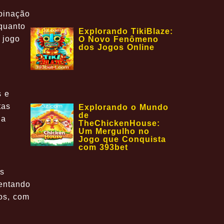
binação
 quanto
Explorando TikiBlaze:
 jogo
O Novo Fenômeno
dos Jogos Online
s e
tas
Explorando o Mundo
de
da
TheChickenHouse:
Um Mergulho no
Jogo que Conquista
com 393bet
ns
rentando
os, com