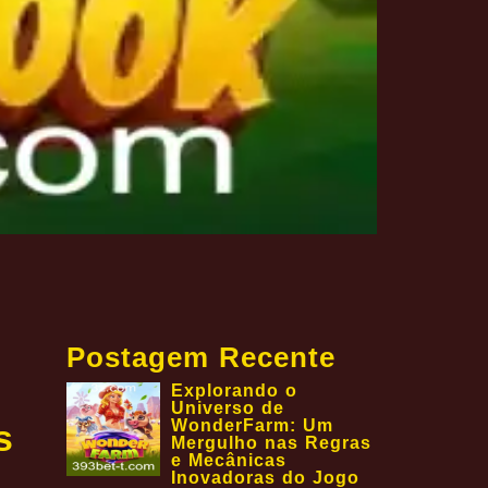
Postagem Recente
Explorando o
Universo de
WonderFarm: Um
s
Mergulho nas Regras
e Mecânicas
Inovadoras do Jogo