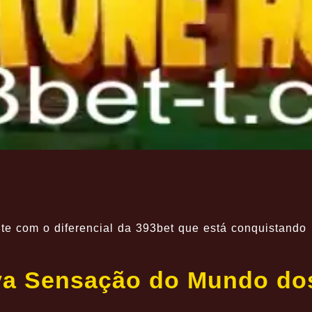
e com o diferencial da 393bet que está conquistando
va Sensação do Mundo do