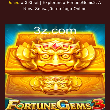
Início
»
393bet | Explorando FortuneGems3: A
Nova Sensação do Jogo Online