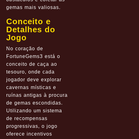
gemas mais valiosas.
Conceito e
Detalhes do
Jogo
No coração de
FortuneGems3 está o
conceito de caça ao
tesouro, onde cada
jogador deve explorar
cavernas místicas e
ruínas antigas à procura
de gemas escondidas.
Utilizando um sistema
de recompensas
progressivas, o jogo
oferece incentivos