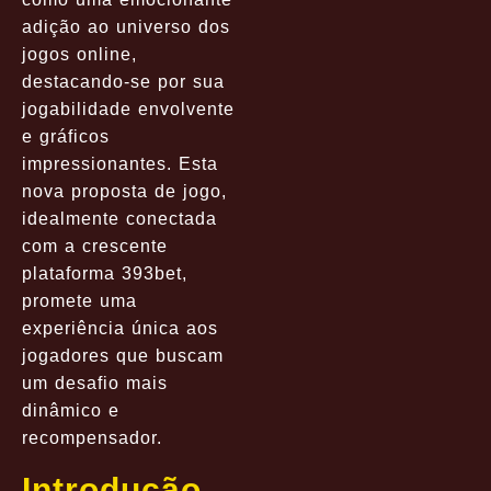
adição ao universo dos
jogos online,
destacando-se por sua
jogabilidade envolvente
e gráficos
impressionantes. Esta
nova proposta de jogo,
idealmente conectada
com a crescente
plataforma 393bet,
promete uma
experiência única aos
jogadores que buscam
um desafio mais
dinâmico e
recompensador.
Introdução