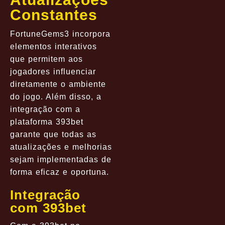
Constantes
FortuneGems3 incorpora
elementos interativos
que permitem aos
jogadores influenciar
diretamente o ambiente
do jogo. Além disso, a
integração com a
plataforma 393bet
garante que todas as
atualizações e melhorias
sejam implementadas de
forma eficaz e oportuna.
Integração
com 393bet