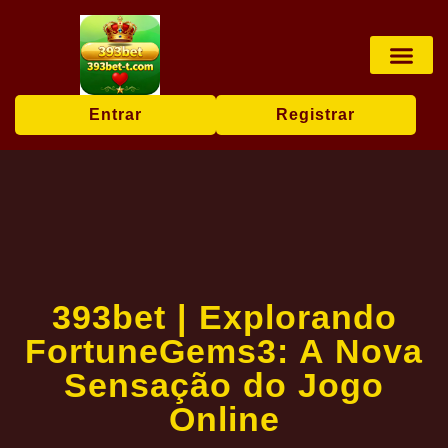
Online Slot Ma
Live Stre
Table Game
Fishing Game
Comunidade J
Manchetes de H
Entrar
Registrar
393bet | Explorando
FortuneGems3: A Nova
Sensação do Jogo
Online