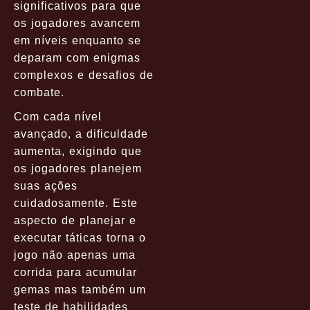
significativos para que
os jogadores avancem
em níveis enquanto se
deparam com enigmas
complexos e desafios de
combate.
Com cada nível
avançado, a dificuldade
aumenta, exigindo que
os jogadores planejem
suas ações
cuidadosamente. Este
aspecto de planejar e
executar táticas torna o
jogo não apenas uma
corrida para acumular
gemas mas também um
teste de habilidades