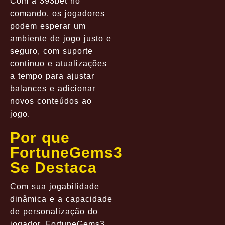
Com a 393bet no
comando, os jogadores
podem esperar um
ambiente de jogo justo e
seguro, com suporte
contínuo e atualizações
a tempo para ajustar
balances e adicionar
novos conteúdos ao
jogo.
Por que
FortuneGems3
Se Destaca
Com sua jogabilidade
dinâmica e a capacidade
de personalização do
jogador, FortuneGems3