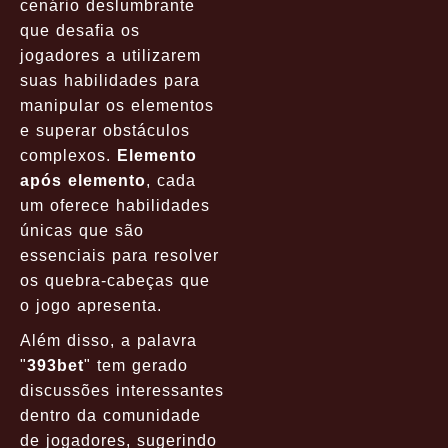
cenário deslumbrante
que desafia os
jogadores a utilizarem
suas habilidades para
manipular os elementos
e superar obstáculos
complexos.
Elemento
após elemento
, cada
um oferece habilidades
únicas que são
essenciais para resolver
os quebra-cabeças que
o jogo apresenta.
Além disso, a palavra
"
393bet
" tem gerado
discussões interessantes
dentro da comunidade
de jogadores, sugerindo