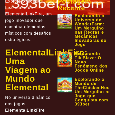
Postagem
Explore o mundo
Recente
fascinante de
ElementalLinkFire, um
Explorando o
Universo de
jogo inovador que
WonderFarm:
combina elementos
Um Mergulho
nas Regras e
místicos com desafios
Mecânicas
estratégicos.
Inovadoras do
Jogo
ElementalLinkFire:
Explorando
TikiBlaze: O
Uma
Novo
Fenômeno dos
Viagem ao
Jogos Online
Mundo
Explorando o
Mundo de
Elemental
TheChickenHouse
Um Mergulho no
Jogo que
No universo dinâmico
Conquista com
dos jogos,
393bet
ElementalLinkFire