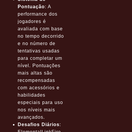
Pontuação
: A
performance dos
jogadores é
avaliada com base
no tempo decorrido
e no número de
tentativas usadas
para completar um
nível. Pontuações
mais altas são
recompensadas
com acessórios e
habilidades
especiais para uso
nos níveis mais
avançados.
Desafios Diários
:
ElementalLinkFire