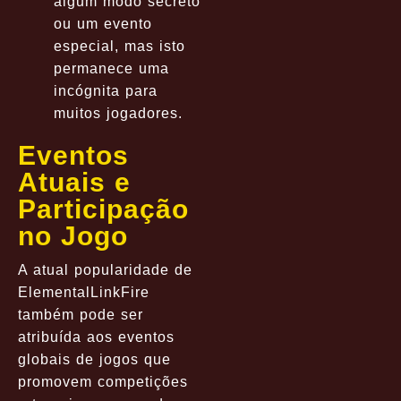
algum modo secreto
ou um evento
especial, mas isto
permanece uma
incógnita para
muitos jogadores.
Eventos
Atuais e
Participação
no Jogo
A atual popularidade de
ElementalLinkFire
também pode ser
atribuída aos eventos
globais de jogos que
promovem competições