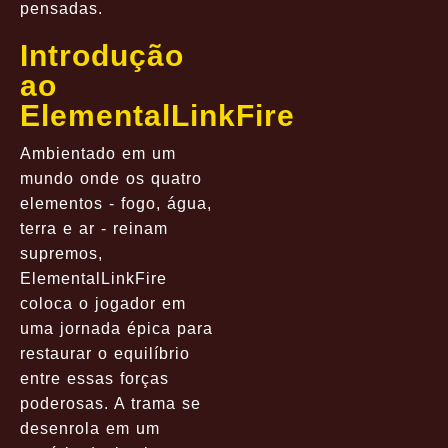
pensadas.
Introdução
ao
ElementalLinkFire
Ambientado em um
mundo onde os quatro
elementos - fogo, água,
terra e ar - reinam
supremos,
ElementalLinkFire
coloca o jogador em
uma jornada épica para
restaurar o equilíbrio
entre essas forças
poderosas. A trama se
desenrola em um