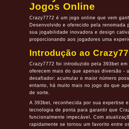
Jogos Online
Crazy7772 é um jogo online que vem ganh
Desenvolvido e oferecido pela renomada p
sua jogabilidade inovadora e design cati
proporcionando aos jogadores uma experiê
Introdução ao Crazy7
Crazy7772 foi introduzido pela 393bet em
oferecem mais do que apenas diversão - u
desafiador: acumular o maior número poss
entanto, há muito mais no jogo do que ap
de sorte.
A 393bet, reconhecida por sua expertise em
tecnologia de ponta para garantir que Cr
funcionalmente impecável. Com atualizaçõ
rapidamente se tornou um favorito entre o