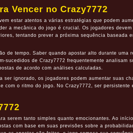
ara Vencer no Crazy7772
vem estar atentos a várias estratégias que podem aum
der a mecânica do jogo é crucial. Os jogadores devem
iores, tentando prever a próxima sequência baseada 
tão de tempo. Saber quando apostar alto durante uma 
bem-sucedidos de Crazy7772 frequentemente analisam s
postas de acordo com análises calculadas.
sa ser ignorado, os jogadores podem aumentar suas ch
se com o ritmo do jogo. No Crazy7772, ser persistente 
7772
ra serem tanto simples quanto emocionantes. Ao iníci
ostas com base em suas previsões sobre a probabilida