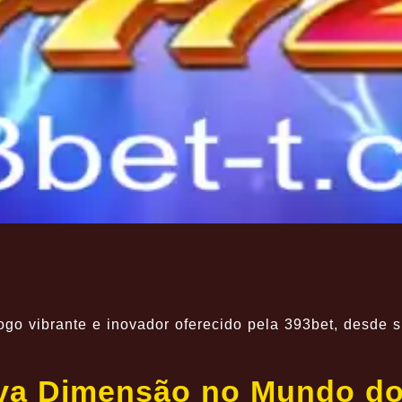
go vibrante e inovador oferecido pela 393bet, desde 
va Dimensão no Mundo d