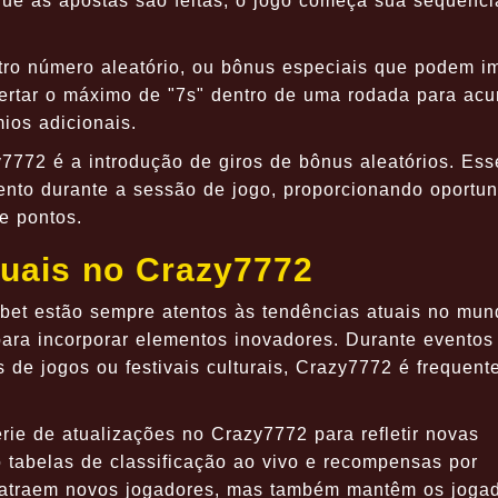
ue as apostas são feitas, o jogo começa sua sequênci
tro número aleatório, ou bônus especiais que podem i
certar o máximo de "7s" dentro de uma rodada para ac
ios adicionais.
7772 é a introdução de giros de bônus aleatórios. Ess
ento durante a sessão de jogo, proporcionando oportu
e pontos.
tuais no Crazy7772
et estão sempre atentos às tendências atuais no mun
para incorporar elementos inovadores. Durante eventos
is de jogos ou festivais culturais, Crazy7772 é frequen
rie de atualizações no Crazy7772 para refletir novas
o tabelas de classificação ao vivo e recompensas por
ó atraem novos jogadores, mas também mantêm os joga