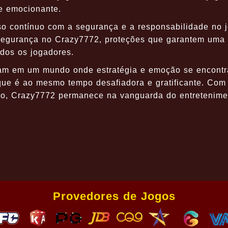
e emocionante.
o contínuo com a segurança e a responsabilidade no j
segurança no Crazy7772, proteções que garantem uma
odos os jogadores.
ram em um mundo onde estratégia e emoção se encont
que é ao mesmo tempo desafiadora e gratificante. Com
go, Crazy7772 permanece na vanguarda do entretenim
Provedores de Jogos