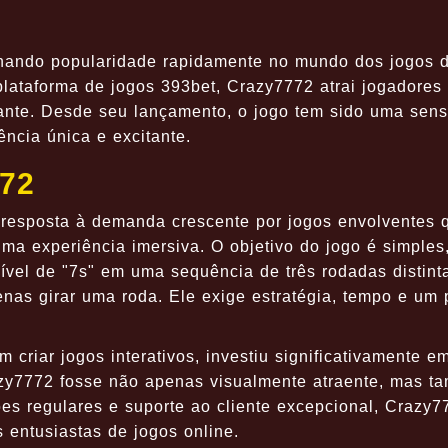
ando popularidade rapidamente no mundo dos jogos di
lataforma de jogos 393bet, Crazy7772 atrai jogadores
vante. Desde seu lançamento, o jogo tem sido uma sen
ncia única e excitante.
772
 resposta à demanda crescente por jogos envolventes 
ma experiência imersiva. O objetivo do jogo é simples
ível de "7s" em uma sequência de três rodadas distint
enas girar uma roda. Ele exige estratégia, tempo e um
 criar jogos interativos, investiu significativamente e
azy7772 fosse não apenas visualmente atraente, mas 
es regulares e suporte ao cliente excepcional, Crazy7
s entusiastas de jogos online.