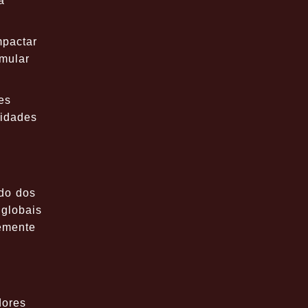
a
mpactar
umular
es
nidades
do dos
 globais
temente
dores