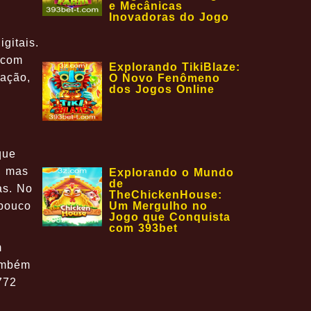
e Mecânicas
Inovadoras do Jogo
gitais.
 com
Explorando TikiBlaze:
sação,
O Novo Fenômeno
dos Jogos Online
que
, mas
Explorando o Mundo
de
as. No
TheChickenHouse:
Um Mergulho no
 pouco
Jogo que Conquista
com 393bet
m
também
772