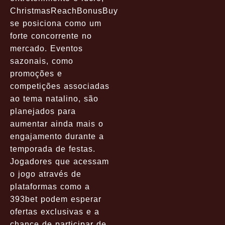
ChristmasReachBonusBuy
se posiciona como um
forte concorrente no
mercado. Eventos
sazonais, como
promoções e
competições associadas
ao tema natalino, são
planejados para
aumentar ainda mais o
engajamento durante a
temporada de festas.
Jogadores que acessam
o jogo através de
plataformas como a
393bet podem esperar
ofertas exclusivas e a
chance de participar de