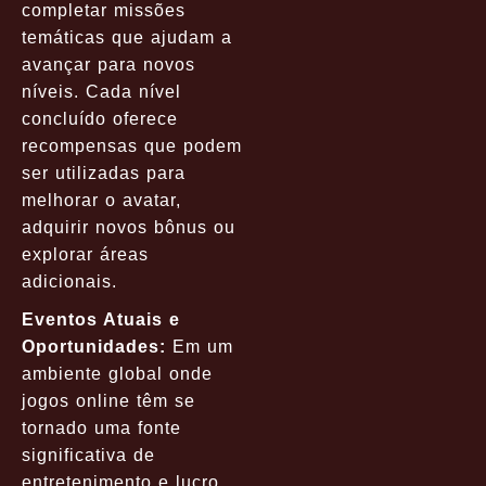
completar missões
temáticas que ajudam a
avançar para novos
níveis. Cada nível
concluído oferece
recompensas que podem
ser utilizadas para
melhorar o avatar,
adquirir novos bônus ou
explorar áreas
adicionais.
Eventos Atuais e
Oportunidades:
Em um
ambiente global onde
jogos online têm se
tornado uma fonte
significativa de
entretenimento e lucro,