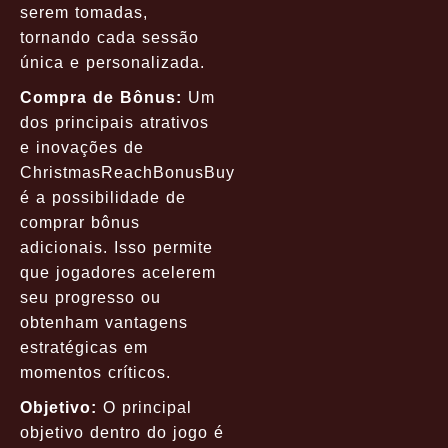
serem tomadas,
tornando cada sessão
única e personalizada.
Compra de Bônus:
Um
dos principais atrativos
e inovações de
ChristmasReachBonusBuy
é a possibilidade de
comprar bônus
adicionais. Isso permite
que jogadores acelerem
seu progresso ou
obtenham vantagens
estratégicas em
momentos críticos.
Objetivo:
O principal
objetivo dentro do jogo é