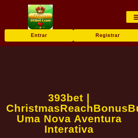
Onli
Li
Tab
Fis
Com
Manc
Entrar
Registrar
393bet |
ChristmasReachBonusB
Uma Nova Aventura
Interativa