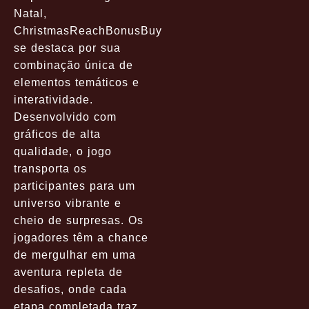
Natal,
ChristmasReachBonusBuy
se destaca por sua
combinação única de
elementos temáticos e
interatividade.
Desenvolvido com
gráficos de alta
qualidade, o jogo
transporta os
participantes para um
universo vibrante e
cheio de surpresas. Os
jogadores têm a chance
de mergulhar em uma
aventura repleta de
desafios, onde cada
etapa completada traz