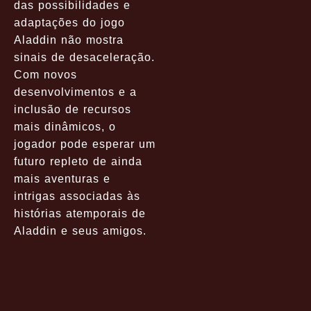
das possibilidades e
adaptações do jogo
Aladdin não mostra
sinais de desaceleração.
Com novos
desenvolvimentos e a
inclusão de recursos
mais dinâmicos, o
jogador pode esperar um
futuro repleto de ainda
mais aventuras e
intrigas associadas às
histórias atemporais de
Aladdin e seus amigos.