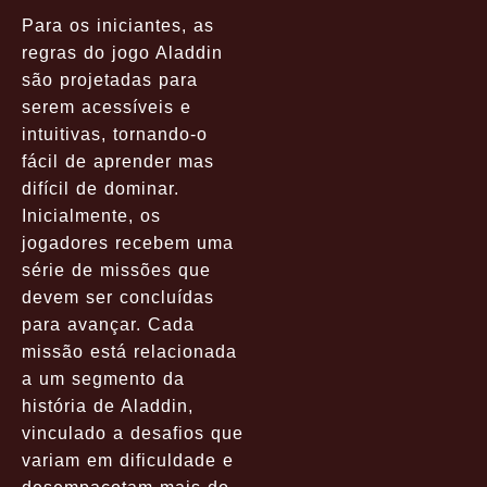
Para os iniciantes, as
regras do jogo Aladdin
são projetadas para
serem acessíveis e
intuitivas, tornando-o
fácil de aprender mas
difícil de dominar.
Inicialmente, os
jogadores recebem uma
série de missões que
devem ser concluídas
para avançar. Cada
missão está relacionada
a um segmento da
história de Aladdin,
vinculado a desafios que
variam em dificuldade e