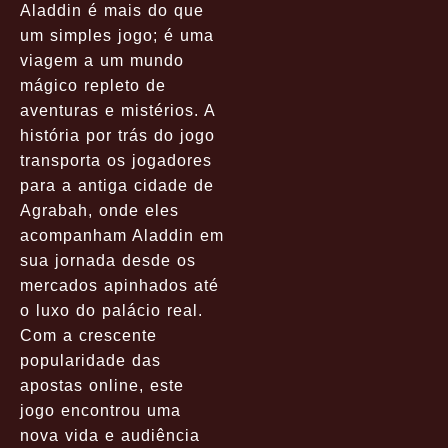
Aladdin é mais do que
um simples jogo; é uma
viagem a um mundo
mágico repleto de
aventuras e mistérios. A
história por trás do jogo
transporta os jogadores
para a antiga cidade de
Agrabah, onde eles
acompanham Aladdin em
sua jornada desde os
mercados apinhados até
o luxo do palácio real.
Com a crescente
popularidade das
apostas online, este
jogo encontrou uma
nova vida e audiência