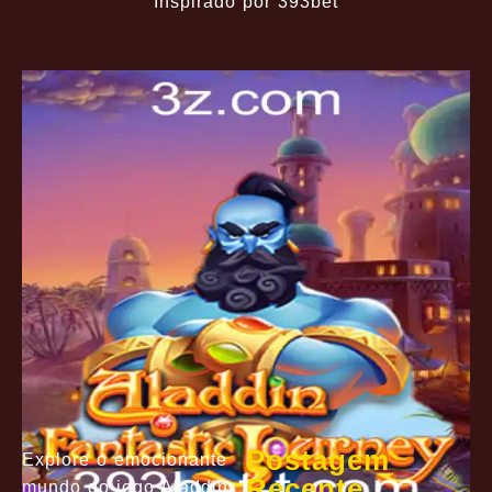
Inspirado por 393bet
Postagem
Explore o emocionante
Recente
mundo do jogo Aladdin,