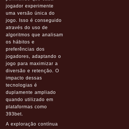
jogador experimente
uma versão única do
jogo. Isso é conseguido
através do uso de
algoritmos que analisam
os hábitos e
preferências dos
jogadores, adaptando o
jogo para maximizar a
diversão e retenção. O
impacto dessas
tecnologias é
duplamente ampliado
quando utilizado em
plataformas como
393bet.
A exploração contínua